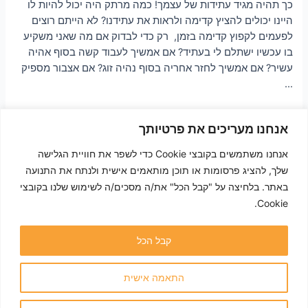
כך תהיה מגיד עתידות של עצמך! כמה מרתק היה יכול להיות לו
היינו יכולים להציץ קדימה ולראות את עתידנו? לא הייתם רוצים
לפעמים לקפוץ קדימה בזמן, רק כדי לבדוק אם מה שאני משקיע
בו עכשיו ישתלם לי בעתיד? אם אמשיך לעבוד קשה בסוף אהיה
עשיר? אם אמשיך לחזר אחריה בסוף נהיה זוג? אם אצבור מספיק
…
לקריאה »
אנחנו מעריכים את פרטיותך
אנחנו משתמשים בקובצי Cookie כדי לשפר את חוויית הגלישה
1
2
העמוד הבא
←
שלך, להציג פרסומות או תוכן מותאמים אישית ולנתח את התנועה
באתר. בלחיצה על "קבל הכל" את/ה מסכים/ה לשימוש שלנו בקובצי
Cookie.
קבל הכל
© כל הזכויות שמורות לאודליה אלכסנדרוביץ' 2024 - ההגנה 11 הוד השרון
התאמה אישית
* ביטול עסקה בהתאם לתקנות הגנת הצרכן (ביטול עסקה), התשע"א-2010
וחוק הגנת הצרכן, התשמ"א-1981"